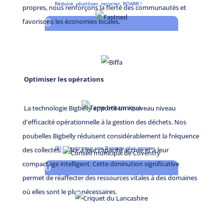
Réduire, réutiliser, recycler, ROARR !
propres, nous renforçons la fierté des communautés et
0
favorisons les économies locales.
Optimiser les opérations
La technologie Bigbelly apporte un nouveau niveau
d'efficacité opérationnelle à la gestion des déchets. Nos
poubelles Bigbelly réduisent considérablement la fréquence
(B) investir pour une Bologne plus propre
des collectes, grâce à leur capacité accrue et à leur
compactage intelligent. Cette diminution significative
0
permet de réaffecter des ressources vitales à des domaines
où elles sont le plus nécessaires.