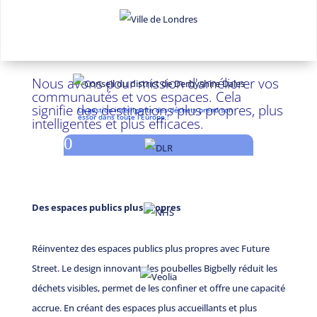
Nous avons pour mission d'améliorer vos
communautés et vos espaces. Cela
signifie des destinations plus propres, plus
La gestion intelligente des déchets prend son
essor dans toute l'Europe !
intelligentes et plus efficaces.
0
Des espaces publics plus propres
Réinventez des espaces publics plus propres avec Future
Street. Le design innovant des poubelles Bigbelly réduit les
déchets visibles, permet de les confiner et offre une capacité
accrue. En créant des espaces plus accueillants et plus