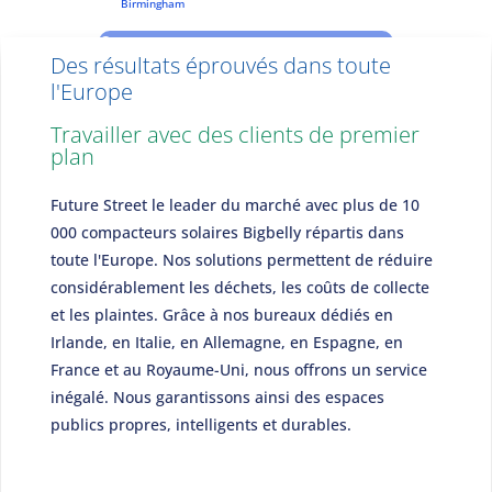
Birmingham
0
Des résultats éprouvés dans toute
l'Europe
Travailler avec des clients de premier
plan
Future Street le leader du marché avec plus de 10
000 compacteurs solaires Bigbelly répartis dans
toute l'Europe. Nos solutions permettent de réduire
considérablement les déchets, les coûts de collecte
et les plaintes. Grâce à nos bureaux dédiés en
Préparation des futurs talents en vue du
Championnat d'Europe des moins de 19 ans de
Irlande, en Italie, en Allemagne, en Espagne, en
l'UEFA
France et au Royaume-Uni, nous offrons un service
0
inégalé. Nous garantissons ainsi des espaces
publics propres, intelligents et durables.