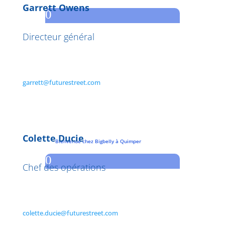
Garrett Owens
0
Directeur général
garrett@futurestreet.com
Colette Ducie
Bienvenue chez Bigbelly à Quimper
0
Chef des opérations
colette.ducie@futurestreet.com