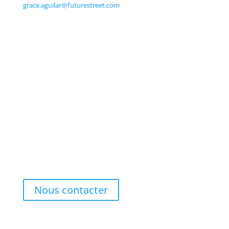
grace.aguilar@futurestreet.com
Prêt à améliorer votre gestion des déchets
?
Discutons de la manière dont Bigbelly peut transformer vos
rues. Contactez notre équipe dès aujourd'hui pour
découvrir des solutions de gestion des déchets plus
intelligentes, plus propres et plus vertes, conçues
spécialement pour vous.
Nous contacter