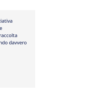
iativa
se
 raccolta
cendo davvero