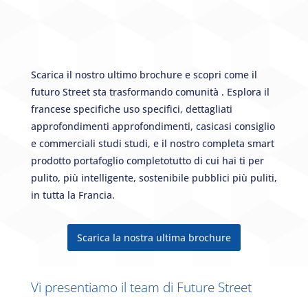
Scarica
il nostro
ultimo
brochure
e
scopri
come
il
futuro
Street
sta
trasformando
comunità
.
Esplora il
francese
specifiche
uso
specifici,
dettagliati
approfondimenti
approfondimenti,
casi
casi
consiglio
e
commerciali
studi
studi,
e
il nostro
completa
smart
prodotto
portafoglio
completo
tutto
di cui hai
ti
per
pulito,
più intelligente,
sostenibile
pubblici
più puliti,
in tutta la Francia.
Scarica la nostra ultima brochure
Vi presentiamo il team di Future Street