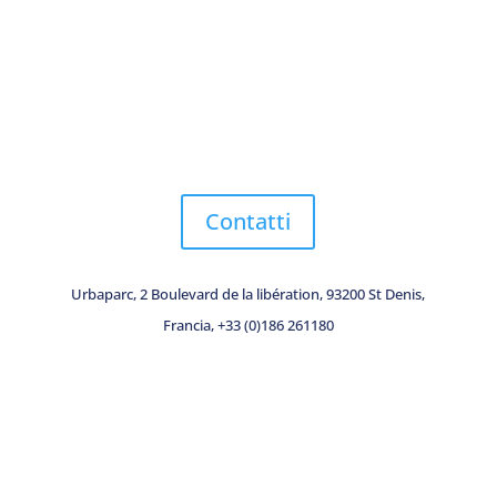
Parliamo di come Bigbelly può trasformare le vostre strade.
Contattate il nostro team oggi stesso per scoprire soluzioni
per i rifiuti più intelligenti, pulite ed ecologiche, studiate
appositamente per voi.
Contatti
Urbaparc, 2 Boulevard de la libération, 93200 St Denis,
Francia, +33 (0)186 261180
IRLANDA