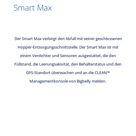
Smart Max
Der Smart Max verbirgt den Abfall mit seiner geschlossenen
Hopper-Entsorgungsschnittstelle. Der Smart Max ist mit
einem Verdichter und Sensoren ausgestattet, die den
Füllstand, die Leerungsakivität, den Behälterstatus und den
GPS-Standort überwachen und an die CLEAN™
Managementkonsole von Bigbelly melden.
Sind Sie bereit, Ihr Abfallmanagement zu
verbessern?
Lassen Sie uns darüber sprechen, wie Bigbelly Ihre Straßen