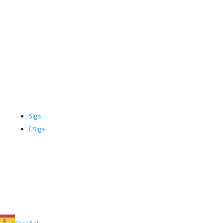
Comercio
Universidades y transporte
Empresa
Acerca de
Servicios
Contacto
Siga
Siga
INICIO DE SESIÓN EN LA
PLATAFORMA CLEAN