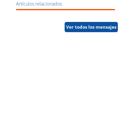
Artículos relacionados
Ver todos los mensajes
Con motivo del 150.º aniversario de la
Federación Galesa de Fútbol, el Campeonato
de Europa Sub-19 de la UEFA de 2026...