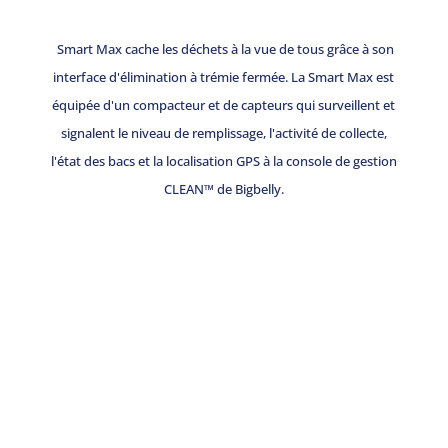
Smart Max cache les déchets à la vue de tous grâce à son
interface d'élimination à trémie fermée. La Smart Max est
équipée d'un compacteur et de capteurs qui surveillent et
signalent le niveau de remplissage, l'activité de collecte,
l'état des bacs et la localisation GPS à la console de gestion
CLEAN™ de Bigbelly.
Prêt à améliorer votre gestion des déchets
?
Discutons de la manière dont Bigbelly peut transformer vos
rues. Contactez notre équipe dès aujourd'hui pour
découvrir des solutions de gestion des déchets plus