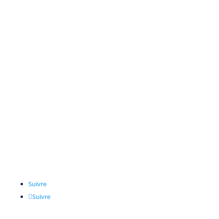
Marchés
Villes et conseils
Commerce et distribution
Universités et transports
Entreprise
A propos de
Services
Contact
Suivre
Suivre