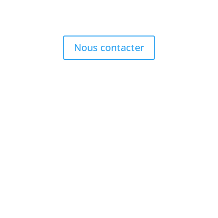
intelligentes, plus propres et plus vertes, conçues
spécialement pour vous.
Nous contacter
IRLANDE
FRANCE
ESPAGNE