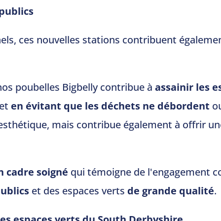
publics
ls, ces nouvelles stations contribuent égalemen
os poubelles Bigbelly contribue à
assainir les 
et
en évitant que
les déchets
ne débordent
o
esthétique, mais contribue également à offrir u
n cadre soigné
qui témoigne de l'engagement con
ublics
et des espaces verts
de grande qualité
.
des espaces verts du South Derbyshire