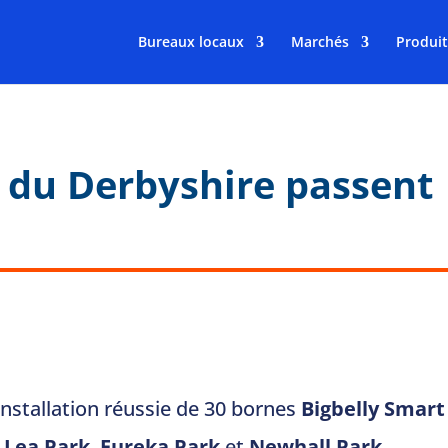
Bureaux locaux
Marchés
Produit
d du Derbyshire passent
nstallation réussie de 30 bornes
Bigbelly
Smart
 Lea Park
,
Eureka Park
et
Newhall Park.